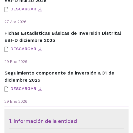
EBI-D marzo 2026
DESCARGAR
27 Abr 2026
Fichas Estadísticas Básicas de Inversión Distrital
EBI-D diciembre 2025
DESCARGAR
29 Ene 2026
Seguimiento componente de inversión a 31 de
diciembre 2025
DESCARGAR
29 Ene 2026
Menú de Contexto de Ley de Tra
1. Información de la entidad