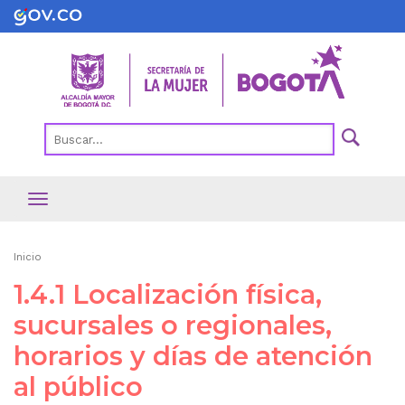
Pasar
al
contenido
principal
Ruta
Inicio
de
1.4.1 Localización física,
navegación
sucursales o regionales,
horarios y días de atención
al público