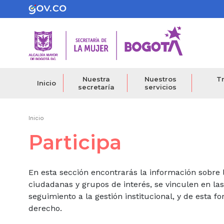
Pasar
al
contenido
principal
Nuestra
Nuestros
Tr
Inicio
secretaría
servicios
Ruta
Inicio
Participa
de
navegación
En esta sección encontrarás la información sobre l
ciudadanas y grupos de interés, se vinculen en la
seguimiento a la gestión institucional, y de esta f
derecho.