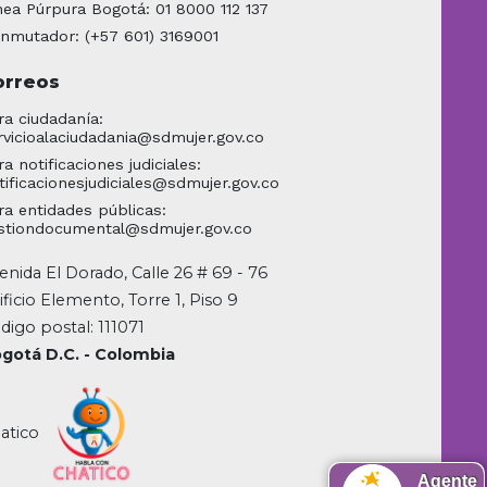
nea Púrpura Bogotá: 01 8000 112 137
nmutador: (+57 601) 3169001
orreos
ra ciudadanía:
rvicioalaciudadania@sdmujer.gov.co
ra notificaciones judiciales:
tificacionesjudiciales@sdmujer.gov.co
ra entidades públicas:
stiondocumental@sdmujer.gov.co
enida El Dorado, Calle 26 # 69 - 76
ificio Elemento, Torre 1, Piso 9
digo postal: 111071
gotá D.C. - Colombia
atico
Agente