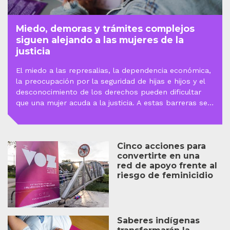
Miedo, demoras y trámites complejos
siguen alejando a las mujeres de la
justicia
El miedo a las represalias, la dependencia económica,
la preocupación por la seguridad de hijas e hijos y el
desconocimiento de los derechos pueden dificultar
que una mujer acuda a la justicia. A estas barreras se
suman los trámites complejos, las demoras, la
necesidad de acudir a varias entidades y las prácticas
que pueden generar revictimización.
Cinco acciones para
convertirte en una
red de apoyo frente al
riesgo de feminicidio