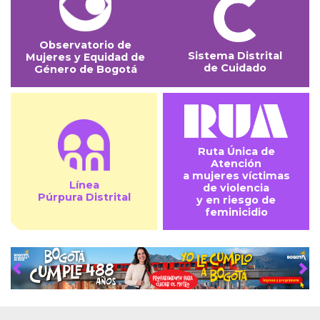
Observatorio de
Sistema Distrital
Mujeres y Equidad de
de Cuidado
Género de Bogotá
Ruta Única de
Atención
a mujeres víctimas
Línea
de violencia
Púrpura Distrital
y en riesgo de
feminicidio
Anterior
Sig