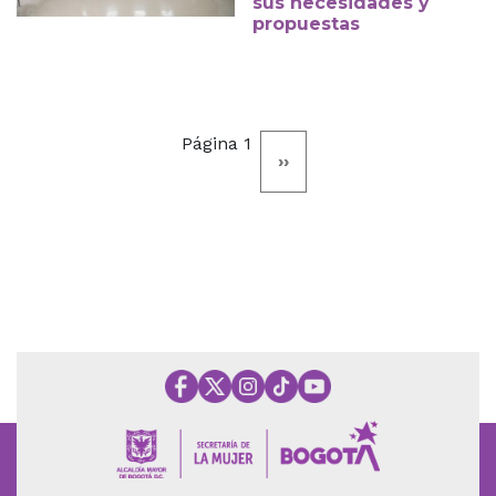
sus necesidades y
propuestas
Paginación
Página 1
Siguiente
››
página