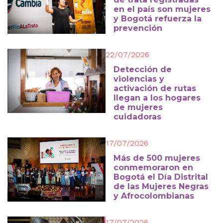
en el país son mujeres
y Bogotá refuerza la
prevención
22/07/2026
Detección de
violencias y
activación de rutas
llegan a los hogares
de mujeres
cuidadoras
17/07/2026
Más de 500 mujeres
conmemoraron en
Bogotá el Día Distrital
de las Mujeres Negras
y Afrocolombianas
17/07/2026