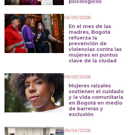
psicológicos
06/05/2026
En el mes de las
madres, Bogotá
refuerza la
prevención de
violencias contra las
mujeres en puntos
clave de la ciudad
05/05/2026
Mujeres raizales
sostienen el cuidado
y la vida comunitaria
en Bogotá en medio
de barreras y
exclusión
29/04/2026