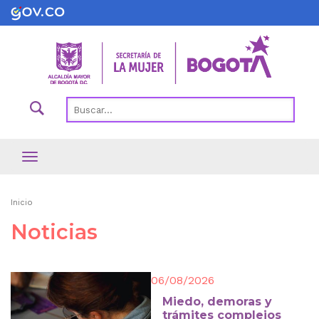
Pasar
al
contenido
principal
Ruta
Inicio
de
Noticias
navegación
06/08/2026
Miedo, demoras y
trámites complejos