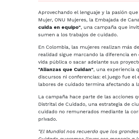
Aprovechando el lenguaje y la pasión que d
Mujer, ONU Mujeres, la Embajada de Ca
cuida en equipo"
, una campaña que invi
sumen a los trabajos de cuidado.
En Colombia, las mujeres realizan más d
realidad sigue marcando la diferencia en e
vida pública o sacar adelante sus proyect
"Alianzas que Cuidan"
, una experiencia 
discursos ni conferencias: el juego fue e
labores de cuidado termina afectando a l
La campaña hace parte de las acciones que
Distrital de Cuidado, una estrategia de ci
cuidado no remunerados mediante la corr
privado.
"El Mundial nos recuerda que los grandes 
Cuidado queremos llevar ese mensaje a la