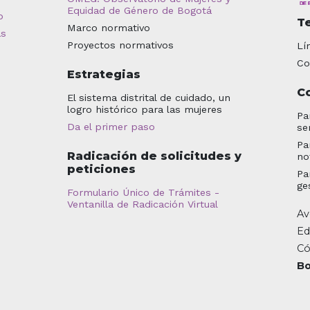
Equidad de Género de Bogotá
o
T
Marco normativo
as
Proyectos normativos
Lí
Co
Estrategias
C
El sistema distrital de cuidado, un
logro histórico para las mujeres
Pa
Da el primer paso
se
Pa
Radicación de solicitudes y
no
peticiones
Pa
ge
Formulario Único de Trámites -
Ventanilla de Radicación Virtual
Av
Ed
Có
Bo