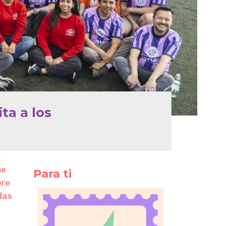
ta a los
ue
Para ti
bre
das