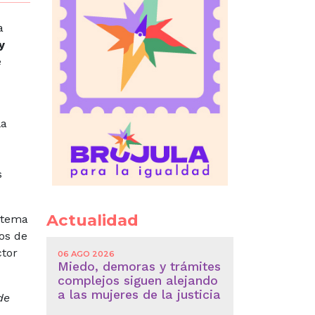
a
y
e
la
s
Actualidad
istema
jos de
ctor
06 AGO 2026
Miedo, demoras y trámites
complejos siguen alejando
a las mujeres de la justicia
de