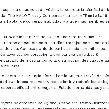
espierta el Mundial de Fútbol, la Secretaría Distrital de l
nadá, The HALO Trust y Compensar lanzaron
"Ponte la 10 
ta a hablar de corresponsabilidad y a que más hombres s
el 84 % de las labores de cuidado no remuneradas. Esa
l tiempo disponible para estudiar, trabajar, participar en 
os de vida. Con ese punto de partida nació el minitorneo
que llevó esa conversación a una cancha de fútbol. Sin
l encargado de mostrar cómo la distribución desigual de la
as mujeres.
 lidera la Secretaría Distrital de la Mujer a través del S
udad que busca reconocer, redistribuir y reducir los traba
esponsabilidad entre hogares, Estado, comunidades y se
logros se alcanzan en equipo. Desde el Sistema Distrital 
 vida cotidiana: cuidar también es una responsabilidad