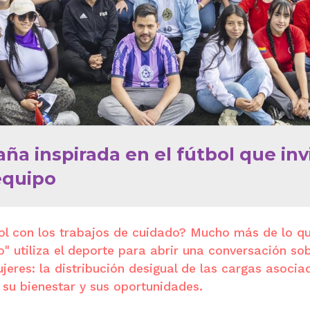
aña inspirada en el fútbol que invi
equipo
bol con los trabajos de cuidado? Mucho más de lo q
o" utiliza el deporte para abrir una conversación so
jeres: la distribución desigual de las cargas asocia
 su bienestar y sus oportunidades.