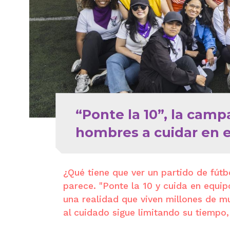
“Ponte la 10”, la camp
hombres a cuidar en 
¿Qué tiene que ver un partido de fút
parece. "Ponte la 10 y cuida en equip
una realidad que viven millones de mu
al cuidado sigue limitando su tiempo,