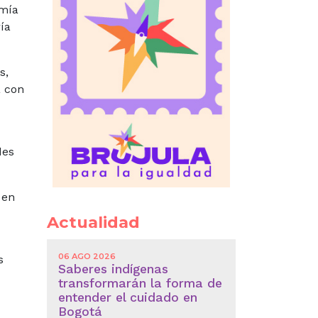
omía
ía
s,
a con
des
 en
Actualidad
06 AGO 2026
s
Saberes indígenas
transformarán la forma de
entender el cuidado en
Bogotá