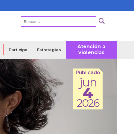
Atención a
Estrategias
Participa
violencias
Publicado
jun
4
2026