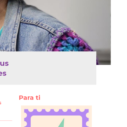
sus
es
Para ti
s