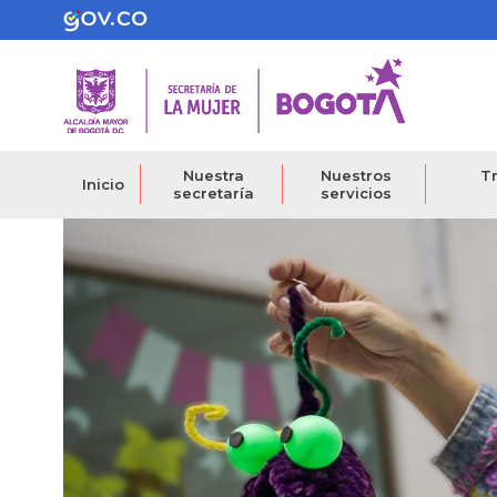
Pasar
al
contenido
principal
Nuestra
Nuestros
Tr
Inicio
secretaría
servicios