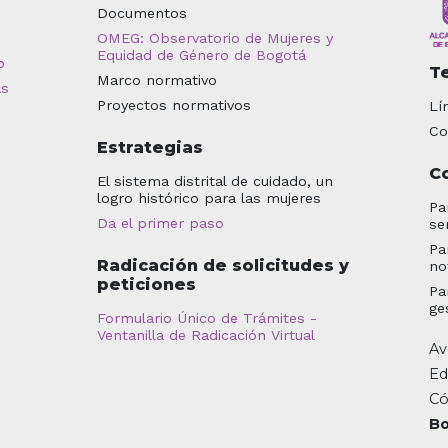
Documentos
OMEG: Observatorio de Mujeres y
Equidad de Género de Bogotá
o
T
Marco normativo
as
Proyectos normativos
Lí
Co
Estrategias
C
El sistema distrital de cuidado, un
logro histórico para las mujeres
Pa
Da el primer paso
se
Pa
Radicación de solicitudes y
no
peticiones
Pa
ge
Formulario Único de Trámites -
Ventanilla de Radicación Virtual
Av
Ed
Có
Bo