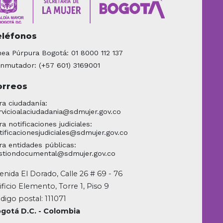
eléfonos
nea Púrpura Bogotá: 01 8000 112 137
nmutador: (+57 601) 3169001
orreos
ra ciudadanía:
rvicioalaciudadania@sdmujer.gov.co
ra notificaciones judiciales:
tificacionesjudiciales@sdmujer.gov.co
ra entidades públicas:
stiondocumental@sdmujer.gov.co
enida El Dorado, Calle 26 # 69 - 76
ificio Elemento, Torre 1, Piso 9
digo postal: 111071
gotá D.C. - Colombia