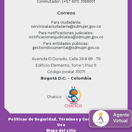
Conmutador: (+57 601) 3169001
Correos
Para ciudadanía:
servicioalaciudadania@sdmujer.gov.co
Para notificaciones judiciales:
notificacionesjudiciales@sdmujer.gov.co
Para entidades públicas:
gestiondocumental@sdmujer.gov.co
Avenida El Dorado, Calle 26 # 69 - 76
Edificio Elemento, Torre 1, Piso 9
Código postal: 111071
Bogotá D.C. - Colombia
Chatico
Agente
Políticas de Seguridad, Términos y Condiciones de
Virtual
Uso
Mapa del sitio