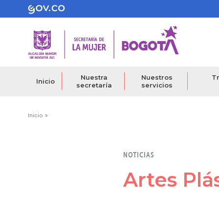
Pasar
al
contenido
principal
Nuestra
Nuestros
Tr
Inicio
secretaría
servicios
Ruta
Inicio
de
navegación
NOTICIAS
Artes Plá