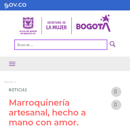
Pasar
al
contenido
principal
Ruta
Inicio
NOTICIAS
de
navegación
Marroquinería
artesanal, hecho a
mano con amor.