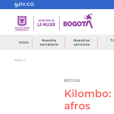
Pasar
al
contenido
principal
Nuestra
Nuestros
Tr
Inicio
secretaría
servicios
Ruta
Inicio
de
navegación
NOTICIAS
Kilombo: 
afros