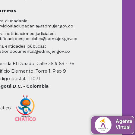
orreos
ra ciudadanía:
rvicioalaciudadania@sdmujer.gov.co
ra notificaciones judiciales:
tificacionesjudiciales@sdmujer.gov.co
ra entidades públicas:
stiondocumental@sdmujer.gov.co
enida El Dorado, Calle 26 # 69 - 76
ificio Elemento, Torre 1, Piso 9
digo postal: 111071
gotá D.C. - Colombia
atico
Agente
Virtual