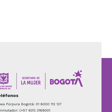
eléfonos
nea Púrpura Bogotá: 01 8000 112 137
nmutador: (+57 601) 3169001