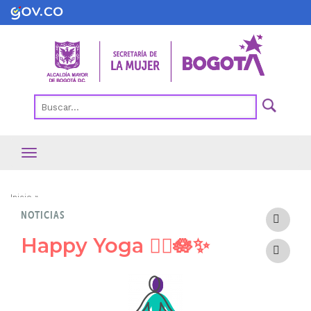
Pasar
al
contenido
principal
Ruta
Inicio
NOTICIAS
de
navegación
Happy Yoga 🧘‍♀️🪷✨