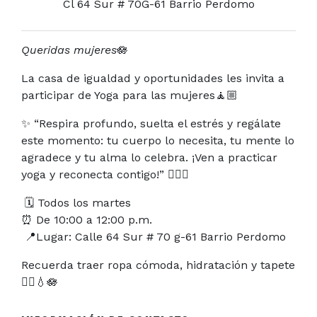
Cl 64 Sur # 70G-61 Barrio Perdomo
Queridas mujeres
🪷
La casa de igualdad y oportunidades les invita a
participar de Yoga para las mujeres
🧘🏼
✨ “Respira profundo, suelta el estrés y regálate
este momento: tu cuerpo lo necesita, tu mente lo
agradece y tu alma lo celebra. ¡Ven a practicar
yoga y reconecta contigo!” 🧘‍♀️✨
🗓️ Todos los martes
⏰ De 10:00 a 12:00 p.m.
📍Lugar: Calle 64 Sur # 70 g-61 Barrio Perdomo
Recuerda traer ropa cómoda, hidratación y tapete
🧘‍♀️💧🪷