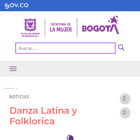
Pasar
al
contenido
principal
Ruta
Inicio
NOTICIAS
de
navegación
Danza Latina y
Folklorica