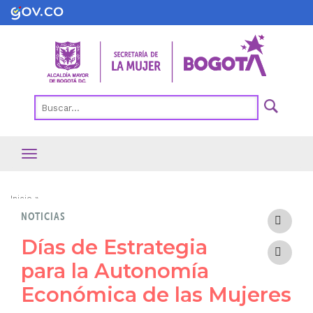
Pasar
al
contenido
principal
Ruta
Inicio
NOTICIAS
de
navegación
Días de Estrategia
para la Autonomía
Económica de las Mujeres