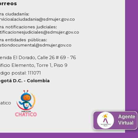
orreos
ra ciudadanía:
rvicioalaciudadania@sdmujer.gov.co
ra notificaciones judiciales:
tificacionesjudiciales@sdmujer.gov.co
ra entidades públicas:
stiondocumental@sdmujer.gov.co
enida El Dorado, Calle 26 # 69 - 76
ificio Elemento, Torre 1, Piso 9
digo postal: 111071
gotá D.C. - Colombia
atico
Agente
Virtual