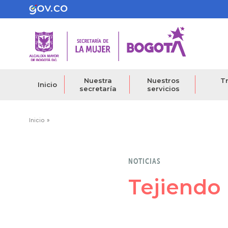
Pasar
al
contenido
principal
Nuestra
Nuestros
Tr
Inicio
secretaría
servicios
Ruta
Inicio
de
navegación
NOTICIAS
Tejiendo