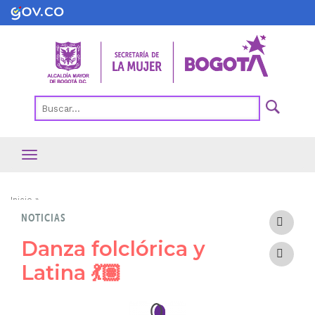
Pasar
al
contenido
principal
Ruta
Inicio
NOTICIAS
de
navegación
Danza folclórica y
Latina 💃🏽