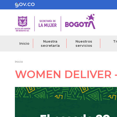
Pasar
al
contenido
principal
Nuestra
Nuestros
Tr
Inicio
secretaría
servicios
Ruta
Inicio
WOMEN DELIVER -
de
navegación