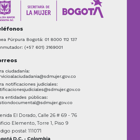
eléfonos
nea Púrpura Bogotá: 01 8000 112 137
nmutador: (+57 601) 3169001
orreos
ra ciudadanía:
rvicioalaciudadania@sdmujer.gov.co
ra notificaciones judiciales:
tificacionesjudiciales@sdmujer.gov.co
ra entidades públicas:
stiondocumental@sdmujer.gov.co
enida El Dorado, Calle 26 # 69 - 76
ificio Elemento, Torre 1, Piso 9
digo postal: 111071
gotá D.C. - Colombia