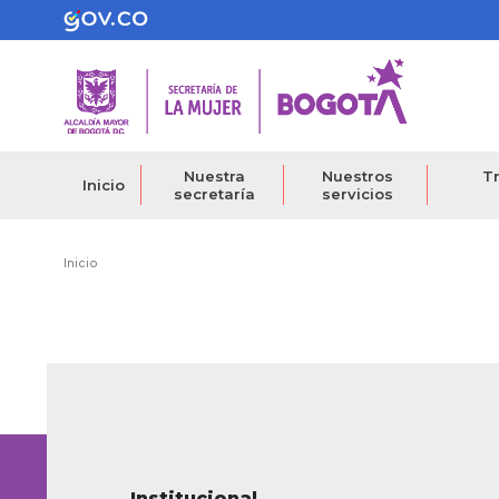
Pasar
al
contenido
principal
Nuestra
Nuestros
Tr
Inicio
secretaría
servicios
Ruta
Inicio
de
navegación
Institucional