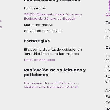
Documentos
OMEG: Observatorio de Mujeres y
Equidad de Género de Bogotá
o
T
Marco normativo
as
Proyectos normativos
Lí
Co
Estrategias
C
El sistema distrital de cuidado, un
logro histórico para las mujeres
Pa
Da el primer paso
se
Pa
Radicación de solicitudes y
no
peticiones
Pa
ge
Formulario Único de Trámites -
Ventanilla de Radicación Virtual
Av
Ed
Có
Bo