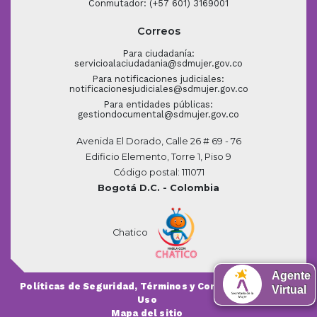
Conmutador: (+57 601) 3169001
Correos
Para ciudadanía:
servicioalaciudadania@sdmujer.gov.co
Para notificaciones judiciales:
notificacionesjudiciales@sdmujer.gov.co
Para entidades públicas:
gestiondocumental@sdmujer.gov.co
Avenida El Dorado, Calle 26 # 69 - 76
Edificio Elemento, Torre 1, Piso 9
Código postal: 111071
Bogotá D.C. - Colombia
Chatico
Agente
Políticas de Seguridad, Términos y Condiciones de
Virtual
Uso
Mapa del sitio