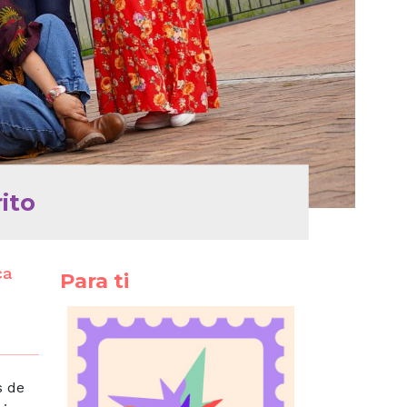
ito
ca
Para ti
s de