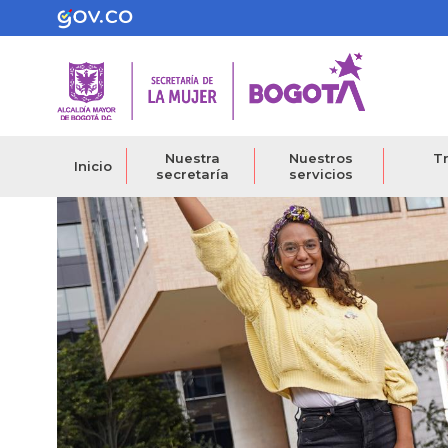
Pasar
al
contenido
principal
Nuestra
Nuestros
Tr
Inicio
secretaría
servicios