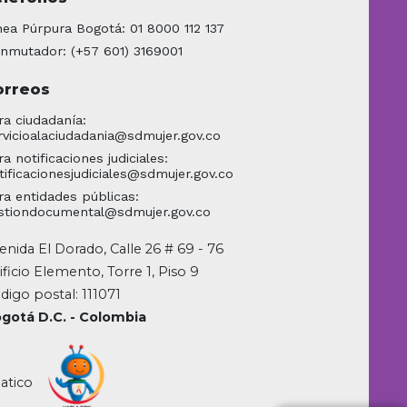
nea Púrpura Bogotá: 01 8000 112 137
nmutador: (+57 601) 3169001
orreos
ra ciudadanía:
rvicioalaciudadania@sdmujer.gov.co
ra notificaciones judiciales:
tificacionesjudiciales@sdmujer.gov.co
ra entidades públicas:
stiondocumental@sdmujer.gov.co
enida El Dorado, Calle 26 # 69 - 76
ificio Elemento, Torre 1, Piso 9
digo postal: 111071
gotá D.C. - Colombia
atico