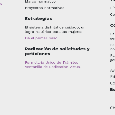
Marco normativo
as
Proyectos normativos
Lí
Co
Estrategias
C
El sistema distrital de cuidado, un
logro histórico para las mujeres
Pa
Da el primer paso
se
Pa
Radicación de solicitudes y
no
peticiones
Pa
ge
Formulario Único de Trámites -
Ventanilla de Radicación Virtual
Av
Ed
Có
Bo
Ch