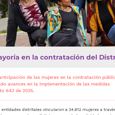
oría en la contratación del Distr
rticipación de las mujeres en la contratación públi
jando avances en la implementación de las medidas
eto 643 de 2025.
entidades distritales vincularon a 34.812 mujeres a travé