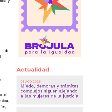
ica y
os de
l
Actualidad
,
06 AGO 2026
Miedo, demoras y trámites
complejos siguen alejando
r el
a las mujeres de la justicia
mica.
ión,