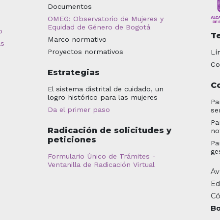
Documentos
OMEG: Observatorio de Mujeres y
Equidad de Género de Bogotá
o
T
Marco normativo
as
Proyectos normativos
Lí
Co
Estrategias
C
El sistema distrital de cuidado, un
logro histórico para las mujeres
Pa
Da el primer paso
se
Pa
Radicación de solicitudes y
no
peticiones
Pa
ge
Formulario Único de Trámites -
Ventanilla de Radicación Virtual
Av
Ed
Có
Bo