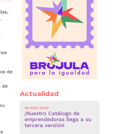
das,
s
y
hos
jos de
s de
Actualidad
su
06 AGO 2026
¡Nuestro Catálogo de
emprendedoras llega a su
tercera versión!
ía