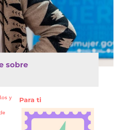
e sobre
los y
Para ti
 de