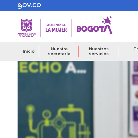
Pasar
al
contenido
principal
Nuestra
Nuestros
Tr
Inicio
secretaría
servicios