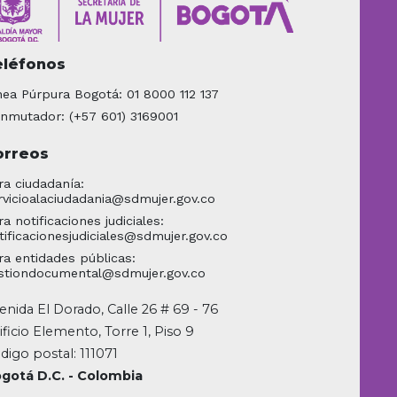
eléfonos
nea Púrpura Bogotá: 01 8000 112 137
nmutador: (+57 601) 3169001
orreos
ra ciudadanía:
rvicioalaciudadania@sdmujer.gov.co
ra notificaciones judiciales:
tificacionesjudiciales@sdmujer.gov.co
ra entidades públicas:
stiondocumental@sdmujer.gov.co
enida El Dorado, Calle 26 # 69 - 76
ificio Elemento, Torre 1, Piso 9
digo postal: 111071
gotá D.C. - Colombia