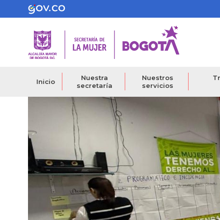
Pasar
al
contenido
principal
Nuestra
Nuestros
Tr
Inicio
secretaría
servicios