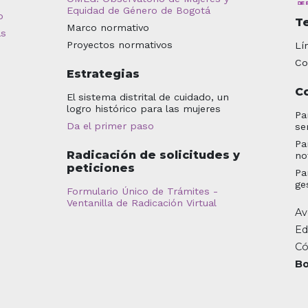
Equidad de Género de Bogotá
o
T
Marco normativo
as
Proyectos normativos
Lí
Co
Estrategias
C
El sistema distrital de cuidado, un
logro histórico para las mujeres
Pa
Da el primer paso
se
Pa
Radicación de solicitudes y
no
peticiones
Pa
ge
Formulario Único de Trámites -
Ventanilla de Radicación Virtual
Av
Ed
Có
Bo