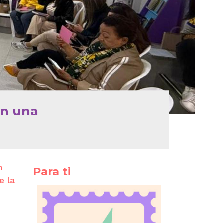
en una
n
Para ti
e la