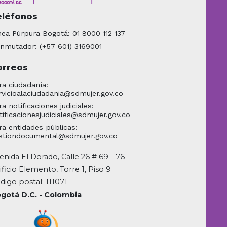
eléfonos
nea Púrpura Bogotá: 01 8000 112 137
nmutador: (+57 601) 3169001
orreos
ra ciudadanía:
rvicioalaciudadania@sdmujer.gov.co
ra notificaciones judiciales:
tificacionesjudiciales@sdmujer.gov.co
ra entidades públicas:
stiondocumental@sdmujer.gov.co
enida El Dorado, Calle 26 # 69 - 76
ificio Elemento, Torre 1, Piso 9
digo postal: 111071
gotá D.C. - Colombia