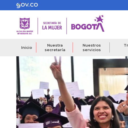
Pasar
al
contenido
principal
Nuestra
Nuestros
Tr
Inicio
secretaría
servicios