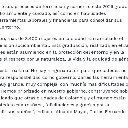
leció sus procesos de formación
y comenzó
este 2026 grad
io ambiente y cuidado, así como en habilidades
ramientas laborales y financieras para consolidar sus
l entorno.
ón, más de 3.400 mujeres en la ciudad han ampliado el
nsión socioambiental. Esta graduación, realizada en el J
res están asumiendo en la protección del entorno y en la
 el respeto por la naturaleza, la vida y la equidad de gén
 esta mañana. No hay ninguna razón para que ustedes no
a responsabilidad como gobierno: darles las herramientas
 muy grande, muy compleja, con muchísimas dificultades 
 Hemos priorizado en nuestro gobierno, construyendo sob
Cuidado que otras ciudades de Colombia y el mundo están
tedes esta mañana, felicitaciones y gracias por su
r sus sueños”, indicó el Alcalde Mayor, Carlos Fernando