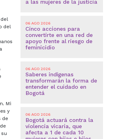
a las mujeres de la justicia
 del
06 AGO 2026
o del
Cinco acciones para
convertirte en una red de
apoyo frente al riesgo de
manos
feminicidio
a
s
06 AGO 2026
Saberes indígenas
e
transformarán la forma de
entender el cuidado en
Bogotá
n. Mi
es y
06 AGO 2026
s de
Bogotá actuará contra la
 de
violencia vicaria, que
afecta a 1 de cada 10
 su
mujeres con hijas e hijos