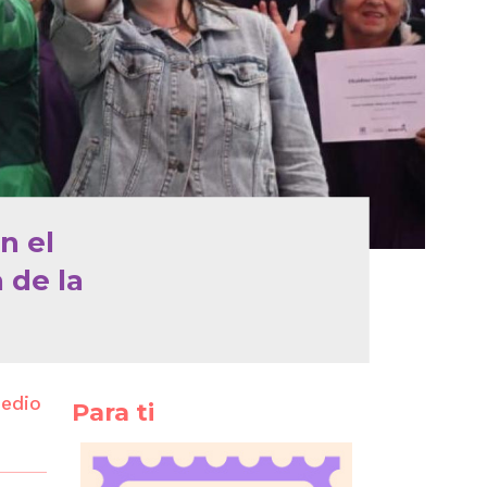
n el
 de la
medio
Para ti