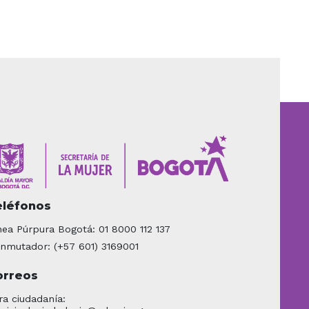
eléfonos
nea Púrpura Bogotá: 01 8000 112 137
nmutador: (+57 601) 3169001
orreos
ra ciudadanía: