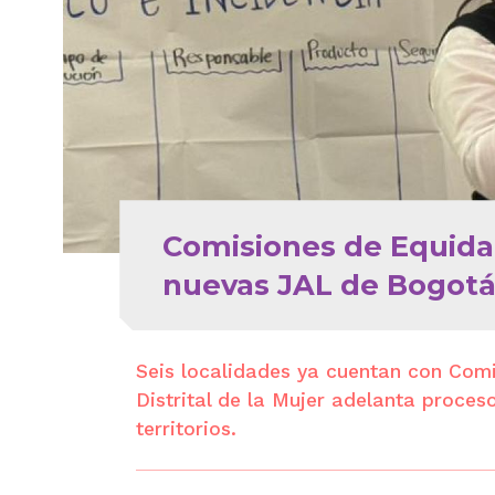
Comisiones de Equidad
nuevas JAL de Bogot
Seis localidades ya cuentan con Comi
Distrital de la Mujer adelanta proces
territorios.