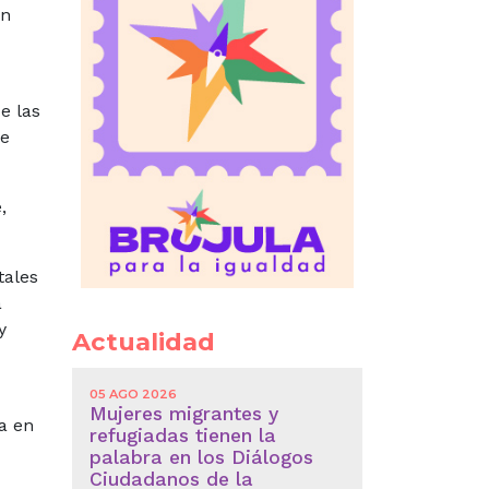
ón
e las
de
,
tales
a
y
Actualidad
05 AGO 2026
Mujeres migrantes y
ia en
refugiadas tienen la
palabra en los Diálogos
Ciudadanos de la