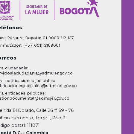
eléfonos
nea Púrpura Bogotá: 01 8000 112 137
nmutador: (+57 601) 3169001
orreos
ra ciudadanía:
rvicioalaciudadania@sdmujer.gov.co
ra notificaciones judiciales:
tificacionesjudiciales@sdmujer.gov.co
ra entidades públicas:
stiondocumental@sdmujer.gov.co
enida El Dorado, Calle 26 # 69 - 76
ificio Elemento, Torre 1, Piso 9
digo postal: 111071
gotá D.C. - Colombia