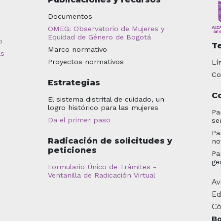
Documentos
OMEG: Observatorio de Mujeres y
Equidad de Género de Bogotá
o
T
Marco normativo
as
Proyectos normativos
Lí
Co
Estrategias
C
El sistema distrital de cuidado, un
logro histórico para las mujeres
Pa
Da el primer paso
se
Pa
Radicación de solicitudes y
no
peticiones
Pa
ge
Formulario Único de Trámites -
Ventanilla de Radicación Virtual
Av
Ed
Có
Bo