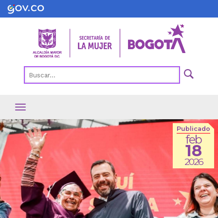
Pasar
al
contenido
principal
Publicado
feb
18
2026