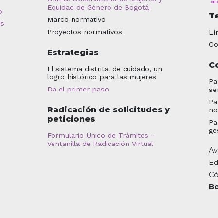
Equidad de Género de Bogotá
o
T
Marco normativo
as
Proyectos normativos
Lí
Co
Estrategias
C
El sistema distrital de cuidado, un
logro histórico para las mujeres
Pa
Da el primer paso
se
Pa
Radicación de solicitudes y
no
peticiones
Pa
ge
Formulario Único de Trámites -
Ventanilla de Radicación Virtual
Av
Ed
Có
Bo