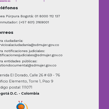
eléfonos
nea Púrpura Bogotá: 01 8000 112 137
nmutador: (+57 601) 3169001
orreos
ra ciudadanía:
rvicioalaciudadania@sdmujer.gov.co
ra notificaciones judiciales:
tificacionesjudiciales@sdmujer.gov.co
ra entidades públicas:
stiondocumental@sdmujer.gov.co
enida El Dorado, Calle 26 # 69 - 76
ificio Elemento, Torre 1, Piso 9
digo postal: 111071
gotá D.C. - Colombia