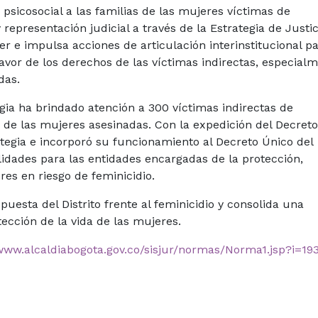
icosocial a las familias de las mujeres víctimas de
y representación judicial a través de la Estrategia de Justi
jer e impulsa acciones de articulación interinstitucional p
 favor de los derechos de las víctimas indirectas, especial
das.
egia ha brindado atención a 300 víctimas indirectas de
jos de las mujeres asesinadas. Con la expedición del Decret
rategia e incorporó su funcionamiento al Decreto Único del
idades para las entidades encargadas de la protección,
res en riesgo de feminicidio.
uesta del Distrito frente al feminicidio y consolida una
tección de la vida de las mujeres.
/www.alcaldiabogota.gov.co/sisjur/normas/Norma1.jsp?i=19