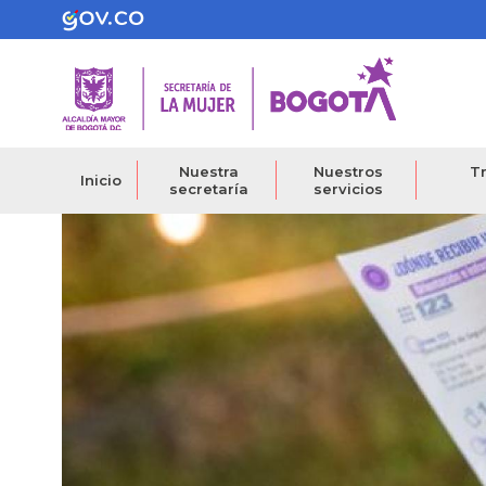
Pasar
al
contenido
principal
Nuestra
Nuestros
Tr
Inicio
secretaría
servicios