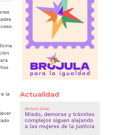
anas
dades
acceso
dicina
ción
para
chos
Actualidad
ra la
06 AGO 2026
lecer
Miedo, demoras y trámites
complejos siguen alejando
izado
a las mujeres de la justicia