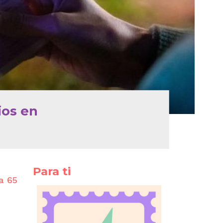
ios en
Para ti
a 65