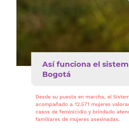
Así funciona el siste
Bogotá
Desde su puesta en marcha, el Siste
acompañado a 12.571 mujeres valorada
casos de feminicidio y brindado atenci
familiares de mujeres asesinadas.