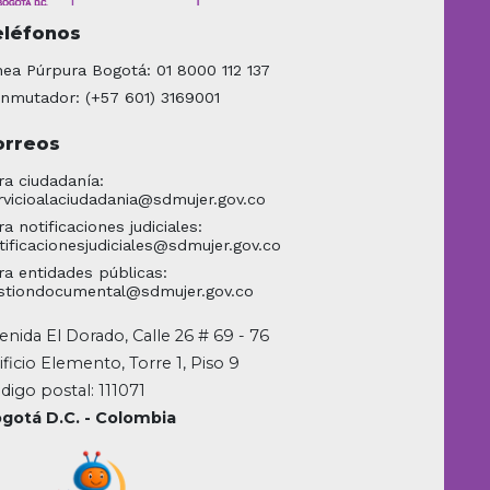
eléfonos
nea Púrpura Bogotá: 01 8000 112 137
nmutador: (+57 601) 3169001
orreos
ra ciudadanía:
rvicioalaciudadania@sdmujer.gov.co
ra notificaciones judiciales:
tificacionesjudiciales@sdmujer.gov.co
ra entidades públicas:
stiondocumental@sdmujer.gov.co
enida El Dorado, Calle 26 # 69 - 76
ificio Elemento, Torre 1, Piso 9
digo postal: 111071
gotá D.C. - Colombia