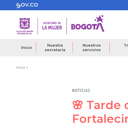
Pasar
al
contenido
principal
Nuestra
Nuestros
Tr
Inicio
secretaría
servicios
Ruta
Inicio
de
navegación
NOTICIAS
🌸 Tarde 
Fortaleci