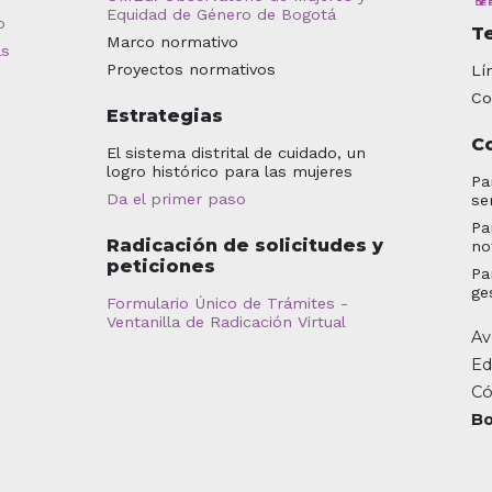
Equidad de Género de Bogotá
o
T
Marco normativo
as
Proyectos normativos
Lí
Co
Estrategias
C
El sistema distrital de cuidado, un
logro histórico para las mujeres
Pa
Da el primer paso
se
Pa
Radicación de solicitudes y
no
peticiones
Pa
ge
Formulario Único de Trámites -
Ventanilla de Radicación Virtual
Av
Ed
Có
Bo