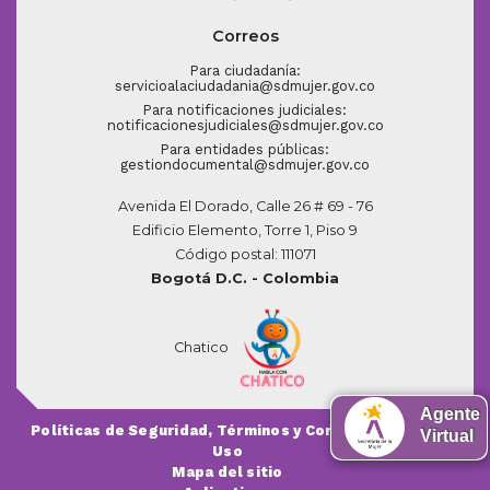
Correos
Para ciudadanía:
servicioalaciudadania@sdmujer.gov.co
Para notificaciones judiciales:
notificacionesjudiciales@sdmujer.gov.co
Para entidades públicas:
gestiondocumental@sdmujer.gov.co
Avenida El Dorado, Calle 26 # 69 - 76
Edificio Elemento, Torre 1, Piso 9
Código postal: 111071
Bogotá D.C. - Colombia
Chatico
Agente
Políticas de Seguridad, Términos y Condiciones de
Virtual
Uso
Mapa del sitio