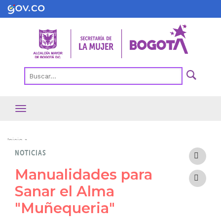
Pasar
al
contenido
principal
Ruta
Inicio
NOTICIAS
de
navegación
Manualidades para
Sanar el Alma
"Muñequeria"