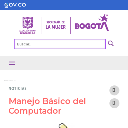
Pasar
al
contenido
principal
Ruta
Inicio
NOTICIAS
de
navegación
Manejo Básico del
Computador