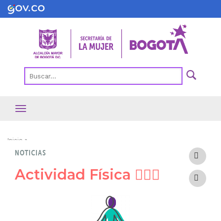
Pasar
al
contenido
principal
Ruta
Inicio
NOTICIAS
de
navegación
Actividad Física 🤸🏽‍♀️