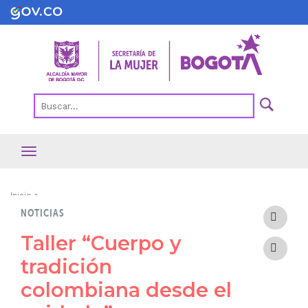
Pasar
al
contenido
principal
Ruta
Inicio
NOTICIAS
de
navegación
Taller “Cuerpo y
tradición
colombiana desde el