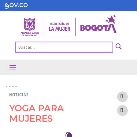
Pasar
al
contenido
principal
Ruta
Inicio
NOTICIAS
de
navegación
YOGA PARA
MUJERES