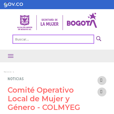
Pasar
al
contenido
principal
Ruta
Inicio
NOTICIAS
de
navegación
Comité Operativo
Local de Mujer y
Género - COLMYEG