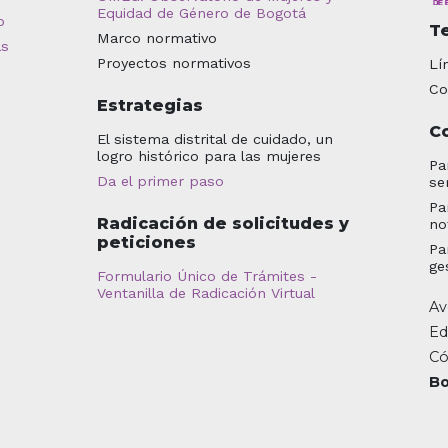
Equidad de Género de Bogotá
o
T
Marco normativo
as
Proyectos normativos
Lí
Co
Estrategias
C
El sistema distrital de cuidado, un
logro histórico para las mujeres
Pa
Da el primer paso
se
Pa
Radicación de solicitudes y
no
peticiones
Pa
ge
Formulario Único de Trámites -
Ventanilla de Radicación Virtual
Av
Ed
Có
Bo