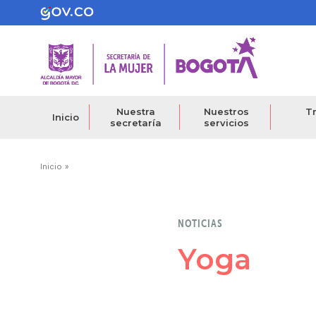
Pasar
al
contenido
principal
Nuestra
Nuestros
Tr
Inicio
secretaría
servicios
Ruta
Inicio
de
navegación
NOTICIAS
Yoga