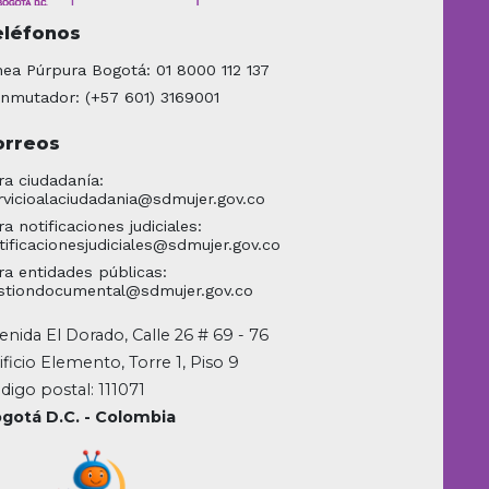
eléfonos
nea Púrpura Bogotá: 01 8000 112 137
nmutador: (+57 601) 3169001
orreos
ra ciudadanía:
rvicioalaciudadania@sdmujer.gov.co
ra notificaciones judiciales:
tificacionesjudiciales@sdmujer.gov.co
ra entidades públicas:
stiondocumental@sdmujer.gov.co
enida El Dorado, Calle 26 # 69 - 76
ificio Elemento, Torre 1, Piso 9
digo postal: 111071
gotá D.C. - Colombia