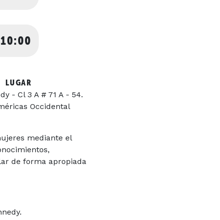
 10:00
LUGAR
 - Cl 3 A # 71 A - 54.
méricas Occidental
mujeres mediante el
onocimientos,
lar de forma apropiada
ennedy.