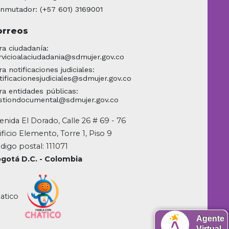
nmutador: (+57 601) 3169001
orreos
ra ciudadanía:
rvicioalaciudadania@sdmujer.gov.co
ra notificaciones judiciales:
tificacionesjudiciales@sdmujer.gov.co
ra entidades públicas:
stiondocumental@sdmujer.gov.co
enida El Dorado, Calle 26 # 69 - 76
ificio Elemento, Torre 1, Piso 9
digo postal: 111071
gotá D.C. - Colombia
atico
Agente
Virtual