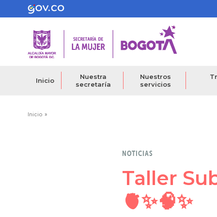
Pasar
al
contenido
principal
Nuestra
Nuestros
Tr
Inicio
secretaría
servicios
Ruta
Inicio
de
navegación
NOTICIAS
Taller Su
🫀✨🧠✨