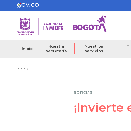
Pasar
al
contenido
principal
Nuestra
Nuestros
Tr
Inicio
secretaría
servicios
Ruta
Inicio
de
navegación
NOTICIAS
¡Invierte 