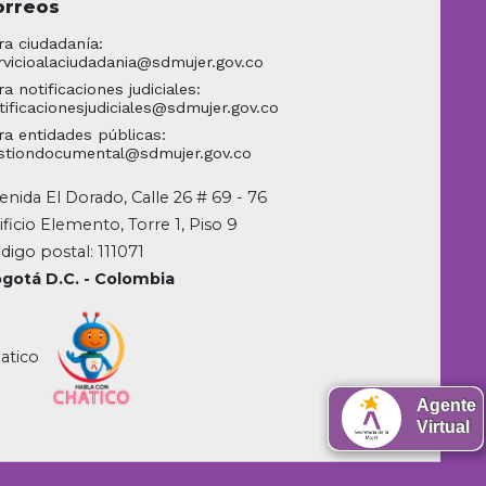
orreos
ra ciudadanía:
rvicioalaciudadania@sdmujer.gov.co
ra notificaciones judiciales:
tificacionesjudiciales@sdmujer.gov.co
ra entidades públicas:
stiondocumental@sdmujer.gov.co
enida El Dorado, Calle 26 # 69 - 76
ificio Elemento, Torre 1, Piso 9
digo postal: 111071
gotá D.C. - Colombia
atico
Agente
Virtual