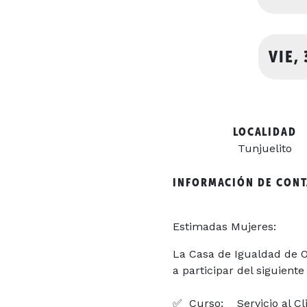
VIE,
LOCALIDAD
Tunjuelito
INFORMACIÓN DE CON
Estimadas Mujeres:
La
Casa
de
Igua
l
dad
de
O
a
participar
del siguiente
✅ Curso: Servicio al Cl