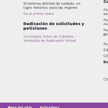
C
El sistema distrital de cuidado, un
logro histórico para las mujeres
Pa
Da el primer paso
se
Pa
Radicación de solicitudes y
no
peticiones
Pa
ge
Formulario Único de Trámites -
Ventanilla de Radicación Virtual
Av
Ed
Có
Bo
Ch
Mapa del sitio
Aplicativos