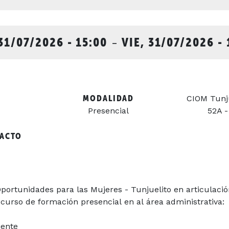
 31/07/2026 - 15:00
-
VIE, 31/07/2026 - 
MODALIDAD
CIOM Tunju
Presencial
52A -
TACTO
portunidades
para
las
M
ujeres - Tunjuelito
en
articulaci
curso
de
formación
presencial
en
al
área administrativa:
iente