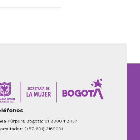
eléfonos
nea Púrpura Bogotá: 01 8000 112 137
nmutador: (+57 601) 3169001