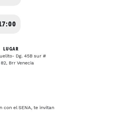
17:00
LUGAR
elito- Dg. 45B sur #
 82, Brr Venecia
ón
con
el
SENA
,
te
invitan