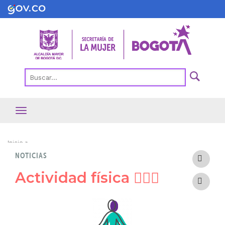
Pasar
al
contenido
principal
Ruta
Inicio
NOTICIAS
de
navegación
Actividad física 🤸🏻‍♀️