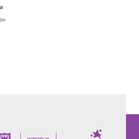
s!
ión