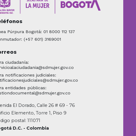
eléfonos
nea Púrpura Bogotá: 01 8000 112 137
nmutador: (+57 601) 3169001
orreos
ra ciudadanía:
rvicioalaciudadania@sdmujer.gov.co
ra notificaciones judiciales:
tificacionesjudiciales@sdmujer.gov.co
ra entidades públicas:
stiondocumental@sdmujer.gov.co
enida El Dorado, Calle 26 # 69 - 76
ificio Elemento, Torre 1, Piso 9
digo postal: 111071
gotá D.C. - Colombia