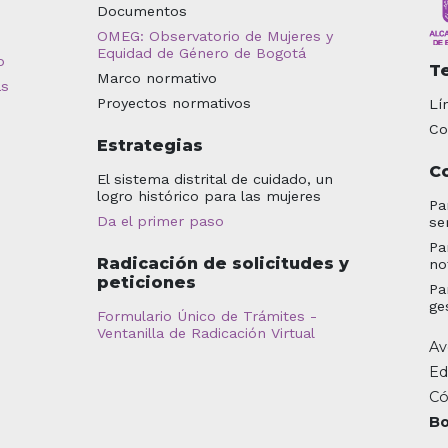
Documentos
OMEG: Observatorio de Mujeres y
Equidad de Género de Bogotá
o
T
Marco normativo
as
Proyectos normativos
Lí
Co
Estrategias
C
El sistema distrital de cuidado, un
logro histórico para las mujeres
Pa
Da el primer paso
se
Pa
Radicación de solicitudes y
no
peticiones
Pa
ge
Formulario Único de Trámites -
Ventanilla de Radicación Virtual
Av
Ed
Có
Bo