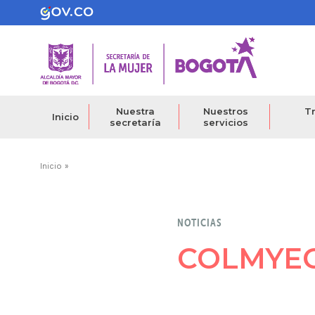
Pasar
al
contenido
principal
Nuestra
Nuestros
Tr
Inicio
secretaría
servicios
Ruta
Inicio
de
navegación
NOTICIAS
COLMYE