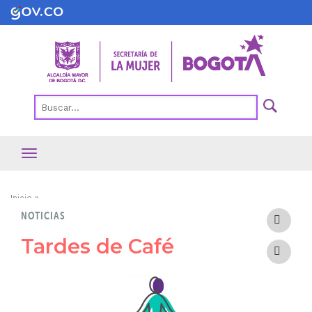
Pasar
al
contenido
principal
Ruta
Inicio
NOTICIAS
de
navegación
Tardes de Café