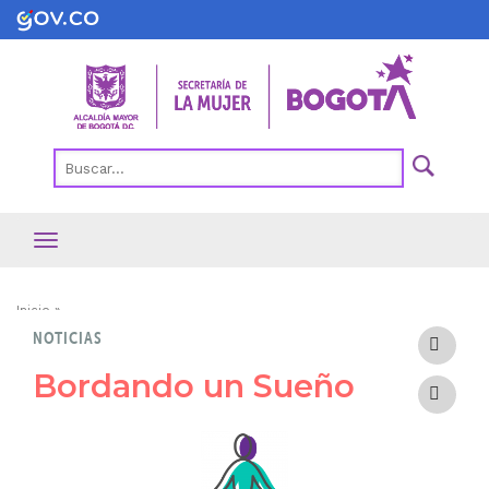
Pasar
al
contenido
principal
Ruta
Inicio
NOTICIAS
de
navegación
Bordando un Sueño