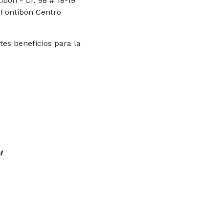
bón - Cr. 98 # 18-19
 Fontibón Centro
tes beneficios para la
!