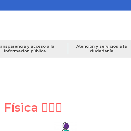
ansparencia y acceso a la
Atención y servicios a la
información pública
ciudadanía
ísica 🤸🏽‍♀️