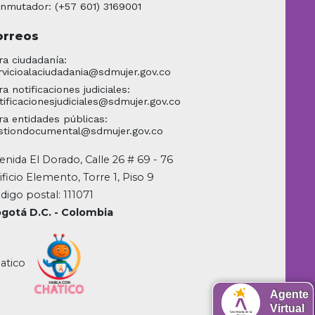
nmutador: (+57 601) 3169001
orreos
ra ciudadanía:
rvicioalaciudadania@sdmujer.gov.co
ra notificaciones judiciales:
tificacionesjudiciales@sdmujer.gov.co
ra entidades públicas:
stiondocumental@sdmujer.gov.co
enida El Dorado, Calle 26 # 69 - 76
ificio Elemento, Torre 1, Piso 9
digo postal: 111071
gotá D.C. - Colombia
atico
Agente
Virtual