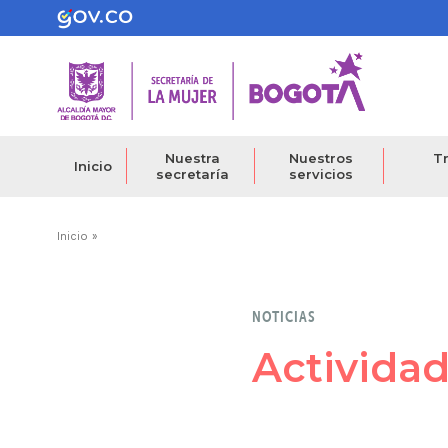
Pasar
al
contenido
principal
Nuestra
Nuestros
Tr
Inicio
secretaría
servicios
Ruta
Inicio
de
navegación
NOTICIAS
Actividad F