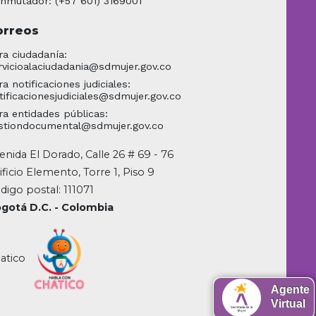
nmutador: (+57 601) 3169001
orreos
ra ciudadanía:
rvicioalaciudadania@sdmujer.gov.co
ra notificaciones judiciales:
tificacionesjudiciales@sdmujer.gov.co
ra entidades públicas:
stiondocumental@sdmujer.gov.co
enida El Dorado, Calle 26 # 69 - 76
ificio Elemento, Torre 1, Piso 9
digo postal: 111071
gotá D.C. - Colombia
atico
Agente
Virtual