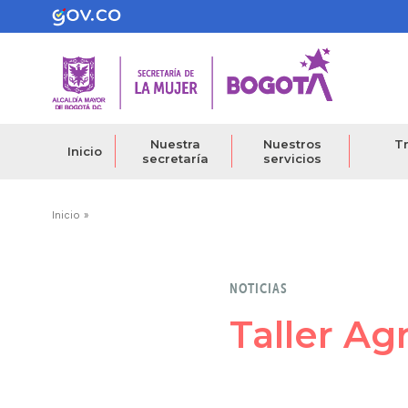
Pasar
al
contenido
principal
Nuestra
Nuestros
Tr
Inicio
secretaría
servicios
Ruta
Inicio
de
navegación
NOTICIAS
Taller Ag