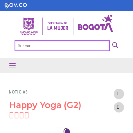
Pasar
al
contenido
principal
Ruta
Inicio
NOTICIAS
de
navegación
Happy Yoga (G2)
🧘🏻‍♀️✨