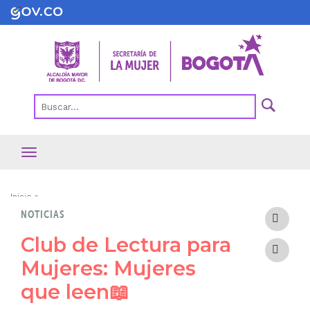
Pasar
al
contenido
principal
Ruta
Inicio
NOTICIAS
de
navegación
Club de Lectura para
Mujeres: Mujeres
que leen📖