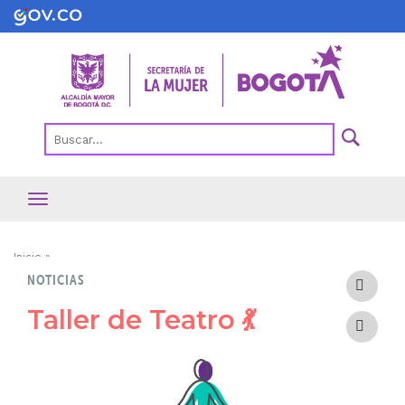
Pasar
al
contenido
principal
Ruta
Inicio
NOTICIAS
de
navegación
Taller de Teatro 💃