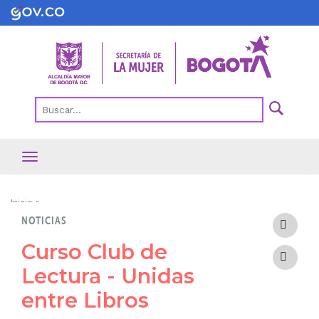
Pasar
al
contenido
principal
Ruta
Inicio
NOTICIAS
de
navegación
Curso Club de
Lectura - Unidas
entre Libros