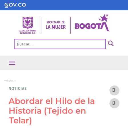
Pasar
al
contenido
principal
Ruta
Inicio
NOTICIAS
de
navegación
Abordar el Hilo de la
Historia (Tejido en
Telar)