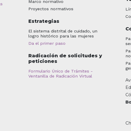
Marco normativo
as
Proyectos normativos
Lí
Co
Estrategias
C
El sistema distrital de cuidado, un
logro histórico para las mujeres
Pa
Da el primer paso
se
Pa
Radicación de solicitudes y
no
peticiones
Pa
ge
Formulario Único de Trámites -
Ventanilla de Radicación Virtual
Av
Ed
Có
Bo
Ch