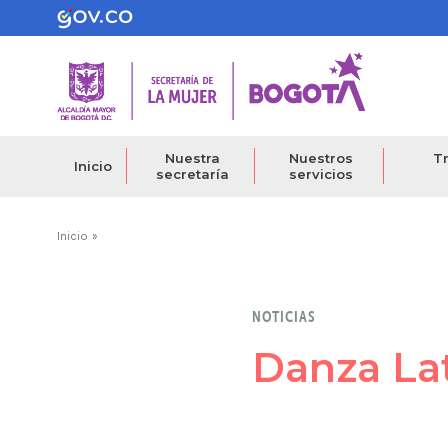
Pasar
al
contenido
principal
Nuestra
Nuestros
Tr
Inicio
secretaría
servicios
Ruta
Inicio
de
navegación
NOTICIAS
Danza Lat