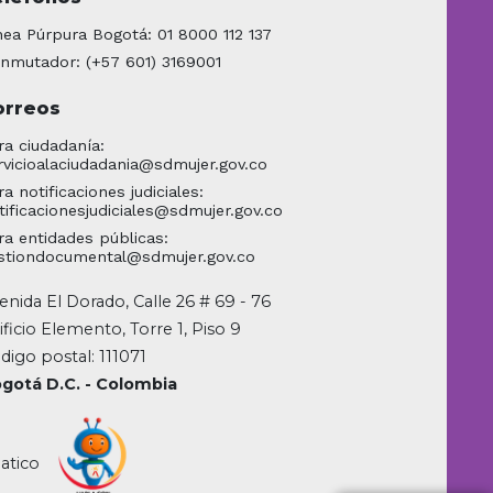
nea Púrpura Bogotá: 01 8000 112 137
nmutador: (+57 601) 3169001
orreos
ra ciudadanía:
rvicioalaciudadania@sdmujer.gov.co
ra notificaciones judiciales:
tificacionesjudiciales@sdmujer.gov.co
ra entidades públicas:
stiondocumental@sdmujer.gov.co
enida El Dorado, Calle 26 # 69 - 76
ificio Elemento, Torre 1, Piso 9
digo postal: 111071
gotá D.C. - Colombia
atico