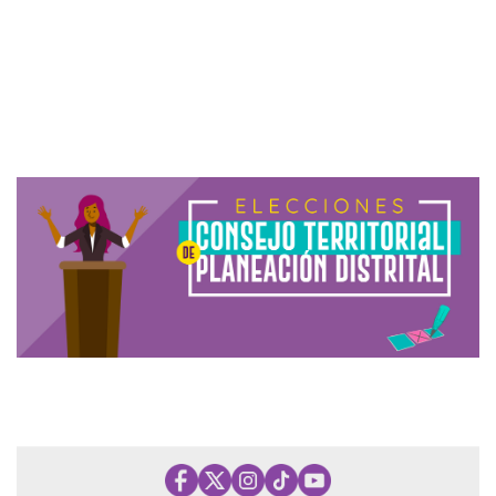
------------------uuu--------------y-------
-
------------------uuu--------------y-------
-