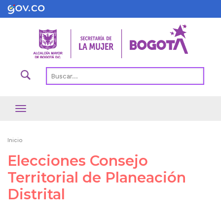
Pasar
al
contenido
principal
Ruta
Inicio
de
Elecciones Consejo
navegación
Territorial de Planeación
Distrital